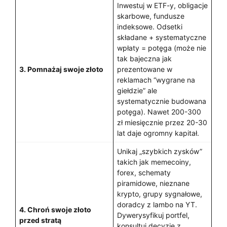
Inwestuj w ETF-y, obligacje
skarbowe, fundusze
indeksowe. Odsetki
składane + systematyczne
wpłaty = potęga (może nie
tak bajeczna jak
3. Pomnażaj swoje złoto
prezentowane w
reklamach “wygrane na
giełdzie” ale
systematycznie budowana
potęga). Nawet 200-300
zł miesięcznie przez 20-30
lat daje ogromny kapitał.
Unikaj „szybkich zysków”
takich jak memecoiny,
forex, schematy
piramidowe, nieznane
krypto, grupy sygnałowe,
doradcy z lambo na YT.
4. Chroń swoje złoto
Dywerysyfikuj portfel,
przed stratą
konsultuj decyzje z