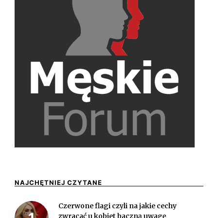
NAJCHĘTNIEJ CZYTANE
Czerwone flagi czyli na jakie cechy
zwracać u kobiet baczną uwagę